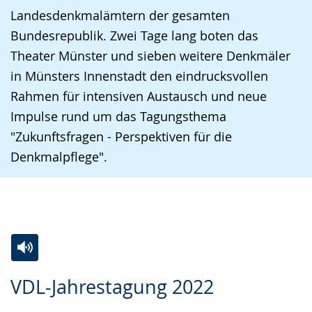
Landesdenkmalämtern der gesamten
Bundesrepublik. Zwei Tage lang boten das
Theater Münster und sieben weitere Denkmäler
in Münsters Innenstadt den eindrucksvollen
Rahmen für intensiven Austausch und neue
Impulse rund um das Tagungsthema
"Zukunftsfragen - Perspektiven für die
Denkmalpflege".
Zur
Aktiviere
Ein
VDL-Jahrestagung 2022
Leichten
Audio-
Video
Sprache
Unterstützung.
in