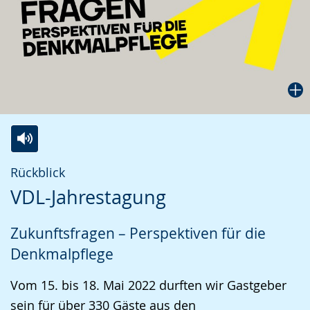
Zur
Aktiviere
Ein
Rückblick
Leichten
Audio-
Video
VDL-Jahrestagung
Sprache
Unterstützung.
in
wechseln.
Deutscher
Zukunftsfragen – Perspektiven für die
Gebärdensprache
Denkmalpflege
wird
angezeigt.
Vom 15. bis 18. Mai 2022 durften wir Gastgeber
sein für über 330 Gäste aus den