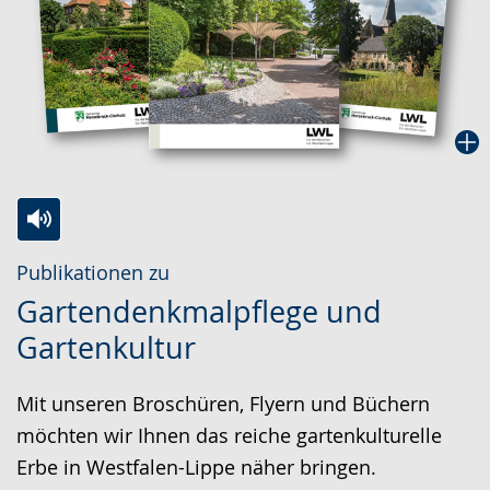
Zur
Aktiviere
Ein
Publikationen zu
Leichten
Audio-
Video
Gartendenkmalpflege und
Sprache
Unterstützung.
in
Gartenkultur
wechseln.
Deutscher
Gebärdensprache
Mit unseren Broschüren, Flyern und Büchern
wird
möchten wir Ihnen das reiche gartenkulturelle
angezeigt.
Erbe in Westfalen-Lippe näher bringen.