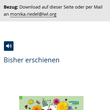
Bezug:
Download auf dieser Seite oder per Mail
an
monika.riedel@lwl.org
Zur
Aktiviere
Ein
Bisher erschienen
Leichten
Audio-
Video
Sprache
Unterstützung.
in
wechseln.
Deutscher
Gebärdensprache
wird
angezeigt.