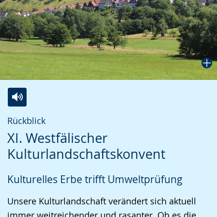
Zur
Aktiviere
Ein
Rückblick
Leichten
Audio-
Video
XI. Westfälischer
Sprache
Unterstützung.
in
Kulturlandschaftskonvent
wechseln.
Deutscher
Gebärdensprache
Kulturelles Erbe trifft Umweltprüfung
wird
angezeigt.
Unsere Kulturlandschaft verändert sich aktuell
immer weitreichender und rasanter. Ob es die