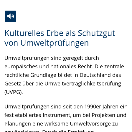
Zur
Aktiviere
Ein
Kulturelles Erbe als Schutzgut
Leichten
Audio-
Video
von Umweltprüfungen
Sprache
Unterstützung.
in
wechseln.
Deutscher
Umweltprüfungen sind geregelt durch
Gebärdensprache
europäisches und nationales Recht. Die zentrale
wird
rechtliche Grundlage bildet in Deutschland das
angezeigt.
Gesetz über die Umweltverträglichkeitsprüfung
(UVPG).
Umweltprüfungen sind seit den 1990er Jahren ein
fest etabliertes Instrument, um bei Projekten und
Planungen eine wirksame Umweltvorsorge zu
gewährleisten. Durch die Ermittlung,