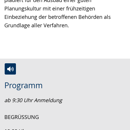
plädiert für den Ausbau einer guten
Planungskultur mit einer frühzeitigen
Einbeziehung der betroffenen Behörden als
Grundlage aller Verfahren.
Zur
Aktiviere
Ein
Programm
Leichten
Audio-
Video
Sprache
Unterstützung.
in
ab 9:30 Uhr Anmeldung
wechseln.
Deutscher
Gebärdensprache
BEGRÜSSUNG
wird
angezeigt.