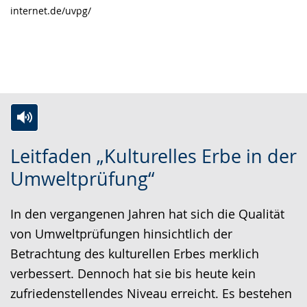
internet.de/uvpg/
Zur
Aktiviere
Ein
Leitfaden „Kulturelles Erbe in der
Leichten
Audio-
Video
Umweltprüfung“
Sprache
Unterstützung.
in
wechseln.
Deutscher
In den vergangenen Jahren hat sich die Qualität
Gebärdensprache
von Umweltprüfungen hinsichtlich der
wird
Betrachtung des kulturellen Erbes merklich
angezeigt.
verbessert. Dennoch hat sie bis heute kein
zufriedenstellendes Niveau erreicht. Es bestehen