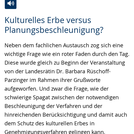
Zur
Aktiviere
Ein
Kulturelles Erbe versus
Leichten
Audio-
Video
Planungsbeschleunigung?
Sprache
Unterstützung.
in
wechseln.
Deutscher
Neben dem fachlichen Austausch zog sich eine
Gebärdensprache
wichtige Frage wie ein roter Faden durch den Tag.
wird
Diese wurde gleich zu Beginn der Veranstaltung
angezeigt.
von der Landesrätin Dr. Barbara Rüschoff-
Parzinger im Rahmen ihrer Grußworte
aufgeworfen. Und zwar die Frage, wie der
schwierige Spagat zwischen der notwendigen
Beschleunigung der Verfahren und der
hinreichenden Berücksichtigung und damit auch
dem Schutz des kulturellen Erbes in
Genehmigungsverfahren gelingen kann.