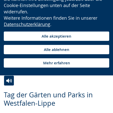
Cookie-Einstellungen unten auf der Seite
widerrufen.
Weitere Informationen finden Sie in unserer
Datenschutzerklärung
.
Alle akzeptieren
Alle ablehnen
Mehr erfahren
Zur
Aktiviere
Ein
Tag der Gärten und Parks in
Leichten
Audio-
Video
Westfalen-Lippe
Sprache
Unterstützung.
in
wechseln.
Deutscher