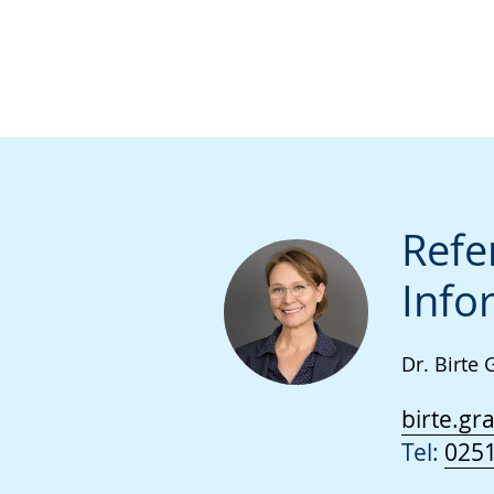
wird
angezeigt.
Refe
Info
Dr. Birte
birte.gr
Tel:
0251