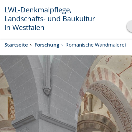
LWL-Denkmalpflege,
Landschafts- und Baukultur
in Westfalen
Transkript anzeigen
Startseite
Forschung
Romanische Wandmalerei
Abspielen
Pausieren