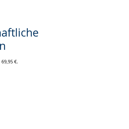
aftliche
on
 69,95 €.