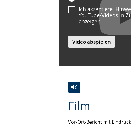
Ich akzeptiere. Hinw
YouTube-Videos in Z
anzeigen.
Video abspielen
Zur
Aktiviere
Ein
Film
Leichten
Audio-
Video
Sprache
Unterstützung.
in
wechseln.
Deutscher
Vor-Ort-Bericht mit Eindrüc
Gebärdensprache