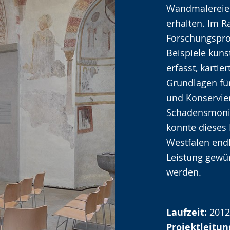
Wandmalereien
angezeigt.
erhalten. Im 
Forschungspro
Beispiele kuns
erfasst, karti
Grundlagen für
und Konservi
Schadensmonit
konnte dieses H
Westfalen endl
Leistung gewür
werden.
Laufzeit:
2012
Projektleitun