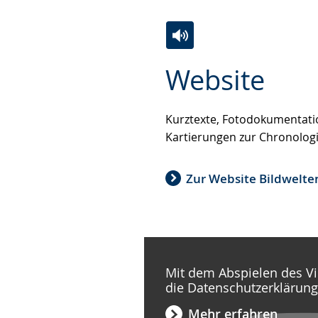
Zur
Aktiviere
Ein
Website
Leichten
Audio-
Video
Sprache
Unterstützung.
in
wechseln.
Deutscher
Kurztexte, Fotodokumentati
Gebärdensprache
Kartierungen zur Chronologi
wird
angezeigt.
Zur Website Bildwelte
Mit dem Abspielen des Vi
die Datenschutzerklärun
Mehr erfahren