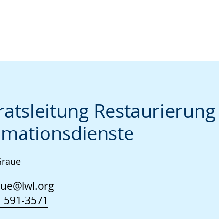
ratsleitung Restaurierung
rmationsdienste
 Graue
aue@lwl.org
 591-3571