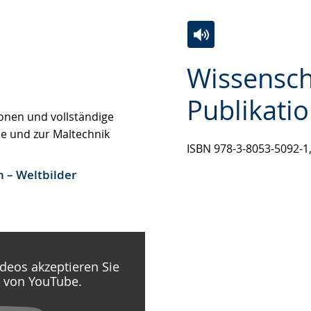
Zur
Aktiviere
Ein
Wissensch
Leichten
Audio-
Video
Sprache
Unterstützung.
in
Publikati
wechseln.
Deutscher
onen und vollständige
Gebärdensprache
e und zur Maltechnik
wird
ISBN 978-3-8053-5092-1,
angezeigt.
n – Weltbilder
deos akzeptieren Sie
g von YouTube.