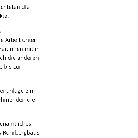
chteten die
kte.
s
e Arbeit unter
er:innen mit in
uch die anderen
 bis zur
enanlage ein.
nehmenden die
renamtliches
es Ruhrbergbaus,