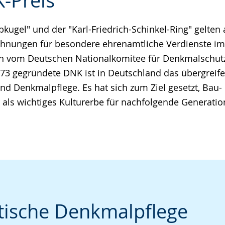
-Preis
bkugel" und der "Karl-Friedrich-Schinkel-Ring" gelten
e
chnungen für besondere ehrenamtliche Verdienste i
en vom Deutschen Nationalkomitee für Denkmalschut
73 gegründete DNK ist in Deutschland das übergreif
d Denkmalpflege. Es hat sich zum Ziel gesetzt, Bau-
ls wichtiges Kulturerbe für nachfolgende Generation
tische Denkmalpflege