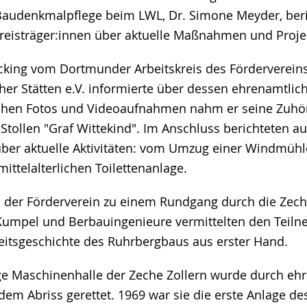
Baudenkmalpflege beim LWL, Dr. Simone Meyder, beri
eisträger:innen über aktuelle Maßnahmen und Proje
king vom Dortmunder Arbeitskreis des Förderverein
her Stätten e.V. informierte über dessen ehrenamtlich
ichen Fotos und Videoaufnahmen nahm er seine Zuhör
 Stollen "Graf Wittekind". Im Anschluss berichteten a
er aktuelle Aktivitäten: vom Umzug einer Windmühle
mittelalterlichen Toilettenanlage.
 der Förderverein zu einem Rundgang durch die Zech
Kumpel und Berbauingenieure vermittelten den Teil
eitsgeschichte des Ruhrbergbaus aus erster Hand.
ge Maschinenhalle der Zeche Zollern wurde durch eh
em Abriss gerettet. 1969 war sie die erste Anlage d