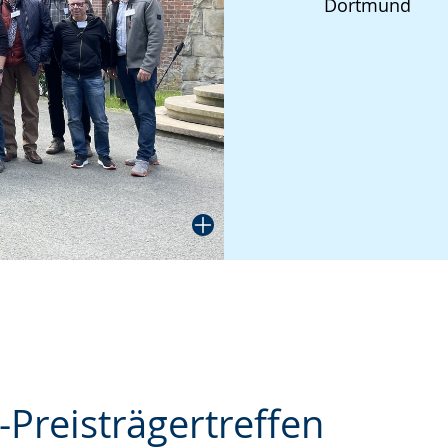
Dortmund
angezeigt.
Preisträgertreffen