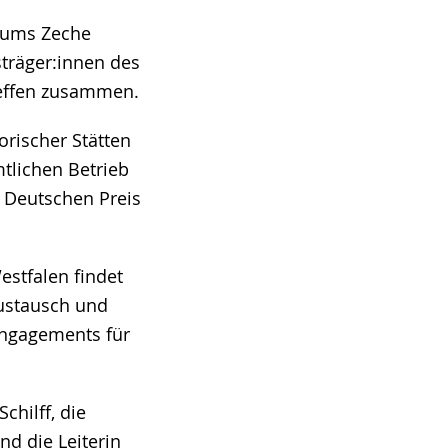
eums Zeche
sträger:innen des
reffen zusammen.
orischer Stätten
mtlichen Betrieb
 Deutschen Preis
estfalen findet
Austausch und
Engagements für
hilff, die
d die Leiterin