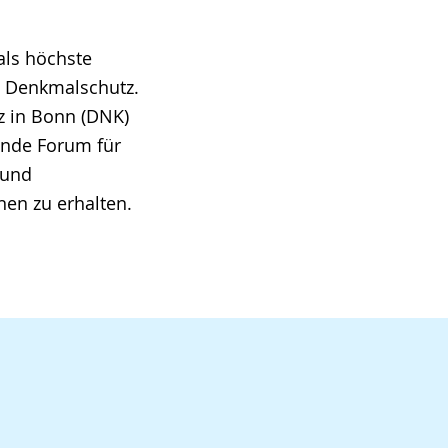
 als höchste
m Denkmalschutz.
z in Bonn (DNK)
ende Forum für
 und
en zu erhalten.