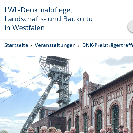
LWL-Denkmalpflege,
Landschafts- und Baukultur
in Westfalen
Transkript anzeigen
Startseite
Veranstaltungen
DNK-Preisträgertreff
Abspielen
Pausieren