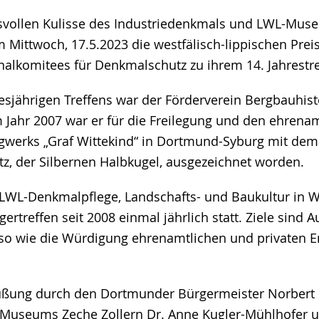
ksvollen Kulisse des Industriedenkmals und LWL-Mus
e
 Mittwoch, 17.5.2023 die westfälisch-lippischen Prei
alkomitees für Denkmalschutz zu ihrem 14. Jahrest
esjährigen Treffens war der Förderverein Bergbauhist
m Jahr 2007 war er für die Freilegung und den ehrena
werks „Graf Wittekind“ in Dortmund-Syburg mit dem
z, der Silbernen Halbkugel, ausgezeichnet worden.
r LWL-Denkmalpflege, Landschafts- und Baukultur in W
ertreffen seit 2008 einmal jährlich statt. Ziele sind 
so wie die Würdigung ehrenamtlichen und privaten 
ßung durch den Dortmunder Bürgermeister Norbert Sc
-Museums Zeche Zollern Dr. Anne Kugler-Mühlhofer un