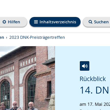
Hilfen
Inhaltsverzeichnis
Suchen
en
2023 DNK-Preisträgertreffen
Zur
Aktiviere
Ein
Rückblick
Leichten
Audio-
Video
14. DN
Sprache
Unterstützung.
in
wechseln.
Deutscher
Gebärdenspra
am 17. Mai 20
wird