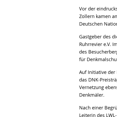
Sprache
Unterstützung.
in
wechseln.
Deutscher
Vor der eindruc
Gebärdensprach
Zollern kamen am
wird
Deutschen Nation
angezeigt.
Gastgeber des di
Ruhrrevier e.V. I
des Besucherberg
für Denkmalschut
Auf Initiative de
das DNK-Preisträg
Vernetzung eben
Denkmäler.
Nach einer Begrü
Leiterin des LWL