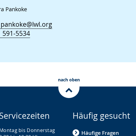
ra Pankoke
.pankoke@lwl.org
 591-5534
nach oben
Servicezeiten
Häufig gesucht
Montag bis Donnerstag
Häufige Fragen