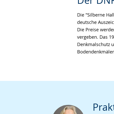
Der DNK
Leichten
Audio-
Video
Sprache
Unterstützung.
in
wechseln.
Deutscher
Die "Silberne Hal
Gebärdensprach
deutsche Auszei
wird
Die Preise werd
angezeigt.
vergeben. Das 19
Denkmalschutz un
Bodendenkmäler a
Prak