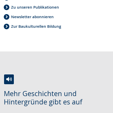
Zu unseren Publikationen
Newsletter abonnieren
Zur Baukulturellen Bildung
Zur
Aktiviere
Ein
Mehr Geschichten und
Leichten
Audio-
Video
Hintergründe gibt es auf
Sprache
Unterstützung.
in
wechseln.
Deutscher