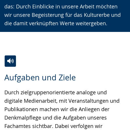
das: Durch Einblicke in unsere Arbeit möchten
wir unsere Begeisterung für das Kulturerbe und
die damit verknüpften Werte weitergeben.
Zur
Aktiviere
Ein
Aufgaben und Ziele
Leichten
Audio-
Video
Sprache
Unterstützung.
in
Durch zielgruppenorientierte analoge und
wechseln.
Deutscher
digitale Medienarbeit, mit Veranstaltungen und
Gebärdensprache
Publikationen machen wir die Anliegen der
wird
Denkmalpflege und die Aufgaben unseres
angezeigt.
Fachamtes sichtbar. Dabei verfolgen wir