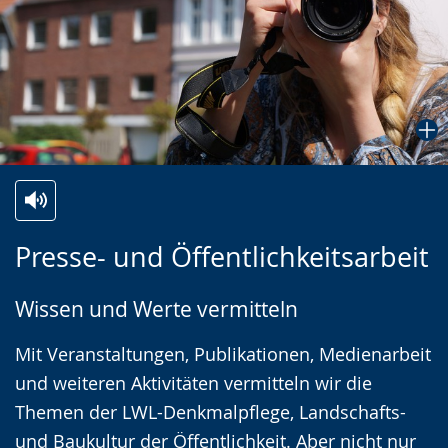
Zur
Aktiviere
Ein
Presse- und Öffentlichkeitsarbeit
Leichten
Audio-
Video
Sprache
Unterstützung.
in
Wissen und Werte vermitteln
wechseln.
Deutscher
Gebärdensprache
Mit Veranstaltungen, Publikationen, Medienarbeit
wird
und weiteren Aktivitäten vermitteln wir die
angezeigt.
Themen der LWL-Denkmalpflege, Landschafts-
und Baukultur der Öffentlichkeit. Aber nicht nur