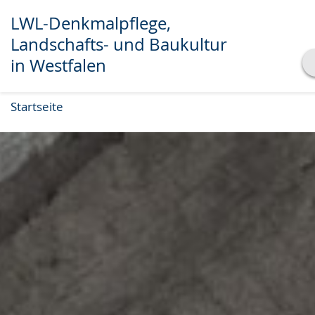
LWL-Denkmalpflege,
Landschafts- und Baukultur
in Westfalen
Transkript anzeigen
Startseite
Abspielen
Pausieren