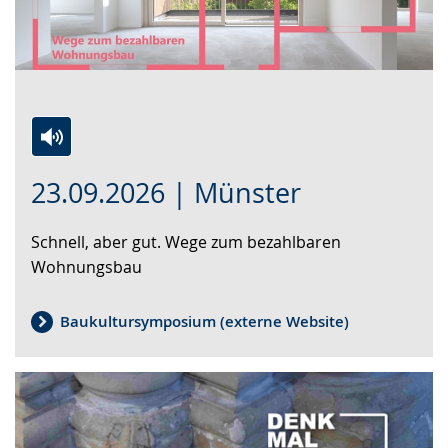
Zur
Aktiviere
Ein
23.09.2026 | Münster
Leichten
Audio-
Video
Sprache
Unterstützung.
in
Schnell, aber gut. Wege zum bezahlbaren
wechseln.
Deutscher
Wohnungsbau
Gebärdensprache
wird
angezeigt.
Baukultursymposium (externe Website)