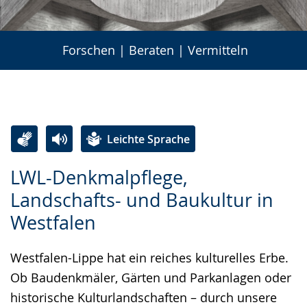
Forschen | Beraten | Vermitteln
Leichte Sprache
Zur
Aktiviere
Ein
LWL-Denkmalpflege,
Leichten
Audio-
Video
Landschafts- und Baukultur in
Sprache
Unterstützung.
in
Westfalen
wechseln.
Deutscher
Gebärdensprache
Westfalen-Lippe hat ein reiches kulturelles Erbe.
wird
Ob Baudenkmäler, Gärten und Parkanlagen oder
angezeigt.
historische Kulturlandschaften – durch unsere