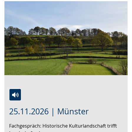
Zur
Aktiviere
Ein
25.11.2026 | Münster
Leichten
Audio-
Video
Sprache
Unterstützung.
in
Fachgespräch: Historische Kulturlandschaft trifft
wechseln.
Deutscher