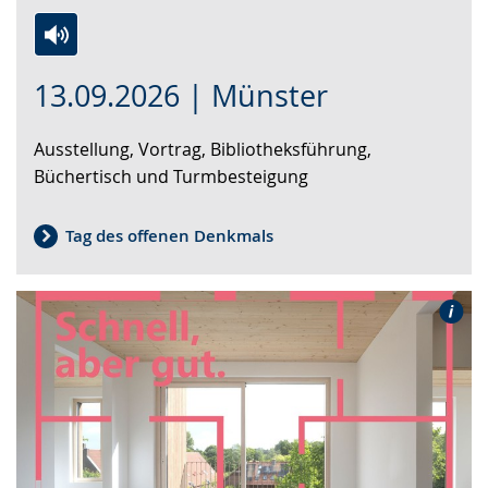
Zur
Aktiviere
Ein
13.09.2026 | Münster
Leichten
Audio-
Video
Sprache
Unterstützung.
in
Ausstellung, Vortrag, Bibliotheksführung,
wechseln.
Deutscher
Büchertisch und Turmbesteigung
Gebärdensprache
wird
angezeigt.
Tag des offenen Denkmals