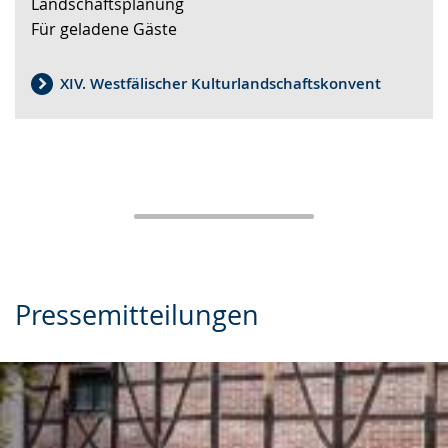
Landschaftsplanung
Gebärdensprache
Für geladene Gäste
wird
angezeigt.
XIV. Westfälischer Kulturlandschaftskonvent
Pressemitteilungen