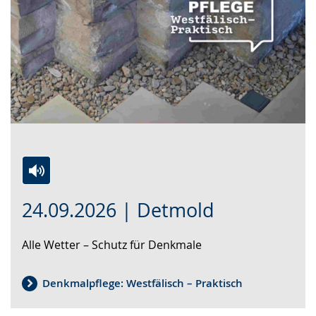
Zur
Aktiviere
Ein
24.09.2026 | Detmold
Leichten
Audio-
Video
Sprache
Unterstützung.
in
Alle Wetter – Schutz für Denkmale
wechseln.
Deutscher
Gebärdensprache
wird
Denkmalpflege: Westfälisch – Praktisch
angezeigt.