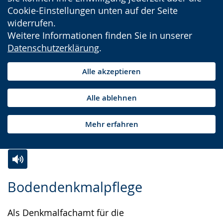
Cookie-Einstellungen unten auf der Seite
widerrufen.
Weitere Informationen finden Sie in unserer
Datenschutzerklärung
.
Alle akzeptieren
Alle ablehnen
Mehr erfahren
Zur
Aktiviere
Ein
Bodendenkmalpflege
Leichten
Audio-
Video
Sprache
Unterstützung.
in
Als Denkmalfachamt für die
wechseln.
Deutscher