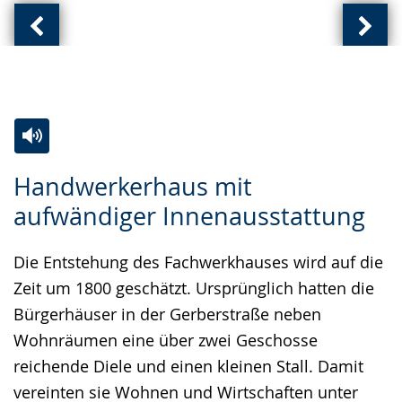
Vorherige
Näch
Ansicht:
Ansic
(
(
von
von
)
)
Zur
Aktiviere
Ein
Handwerkerhaus mit
Leichten
Audio-
Video
aufwändiger Innenausstattung
Sprache
Unterstützung.
in
wechseln.
Deutscher
Die Entstehung des Fachwerkhauses wird auf die
Gebärdensprache
Zeit um 1800 geschätzt. Ursprünglich hatten die
wird
Bürgerhäuser in der Gerberstraße neben
angezeigt.
Wohnräumen eine über zwei Geschosse
reichende Diele und einen kleinen Stall. Damit
vereinten sie Wohnen und Wirtschaften unter