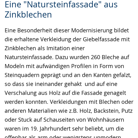
Eine "Natursteinfassade" aus
Leichten
Audio-
Video
Zinkblechen
Sprache
Unterstützung.
in
wechseln.
Deutscher
Eine Besonderheit dieser Modernisierung bildet
Gebärdensprache
die erhaltene Verkleidung der Giebelfassade mit
wird
Zinkblechen als Imitation einer
angezeigt.
Natursteinfassade. Dazu wurden 260 Bleche auf
Modeln mit aufwändigen Profilen in Form von
Steinquadern geprägt und an den Kanten gefalzt,
so dass sie ineinander gehakt und auf eine
Verschalung aus Holz auf die Fassade genagelt
werden konnten. Verkleidungen mit Blechen oder
anderen Materialien wie z.B. Holz, Backstein, Putz
oder Stuck auf Schauseiten von Wohnhäusern
waren im 19. Jahrhundert sehr beliebt, um die
offenbar als arm oder wenigstens unmodern