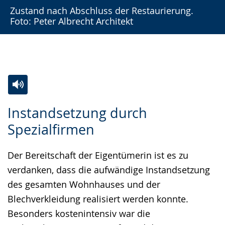
Zustand nach Abschluss der Restaurierung.
Foto: Peter Albrecht Architekt
Zur
Aktiviere
Ein
Instandsetzung durch
Leichten
Audio-
Video
Spezialfirmen
Sprache
Unterstützung.
in
wechseln.
Deutscher
Der Bereitschaft der Eigentümerin ist es zu
Gebärdensprache
verdanken, dass die aufwändige Instandsetzung
wird
des gesamten Wohnhauses und der
angezeigt.
Blechverkleidung realisiert werden konnte.
Besonders kostenintensiv war die