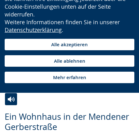
Cookie-Einstellungen unten auf der Seite
widerrufen.
Weitere Informationen finden Sie in unserer
Datenschutzerklärung
.
Alle akzeptieren
Alle ablehnen
Mehr erfahren
Zur
Aktiviere
Ein
Ein Wohnhaus in der Mendener
Leichten
Audio-
Video
Gerberstraße
Sprache
Unterstützung.
in
wechseln.
Deutscher