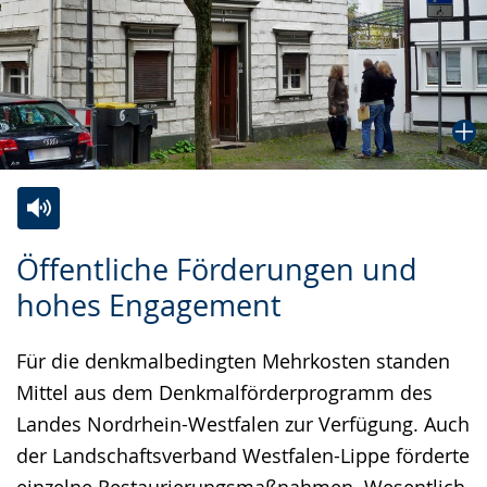
Zur
Aktiviere
Ein
Öffentliche Förderungen und
Leichten
Audio-
Video
hohes Engagement
Sprache
Unterstützung.
in
wechseln.
Deutscher
Für die denkmalbedingten Mehrkosten standen
Gebärdensprache
Mittel aus dem Denkmalförderprogramm des
wird
Landes Nordrhein-Westfalen zur Verfügung. Auch
angezeigt.
der Landschaftsverband Westfalen-Lippe förderte
einzelne Restaurierungsmaßnahmen. Wesentlich