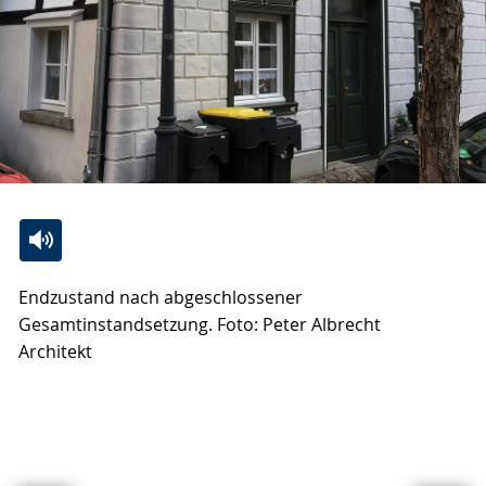
Zur
Aktiviere
Ein
Endzustand nach abgeschlossener
Leichten
Audio-
Video
Gesamtinstandsetzung. Foto: Peter Albrecht
Sprache
Unterstützung.
in
Architekt
wechseln.
Deutscher
Gebärdensprache
wird
angezeigt.